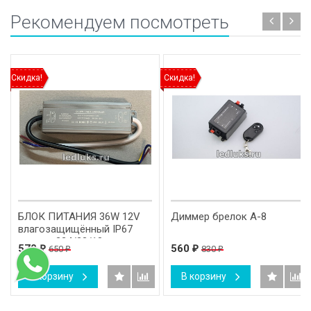
Рекомендуем посмотреть
Скидка!
Скидка!
БЛОК ПИТАНИЯ 36W 12V
Диммер брелок A-8
влагозащищённый IP67
размер 224/23/18 мм.
570
560
650
830
₽
₽
₽
₽
В корзину
В корзину