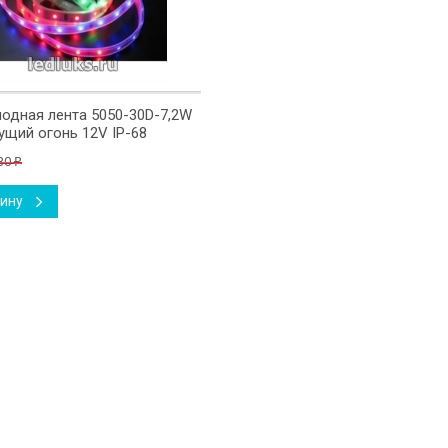
одная лента 5050-30D-7,2W
ущий огонь 12V IP-68
30
₽
зину