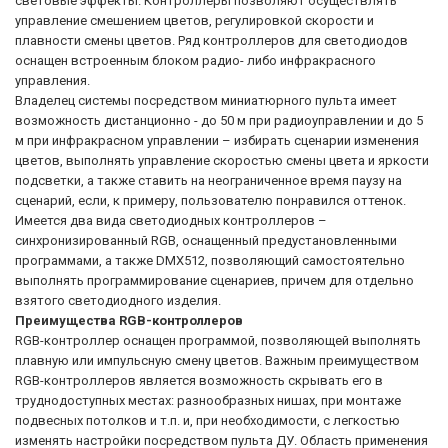
световые эффекты. Контроллеры позволяют осуществлять
управление смешением цветов, регулировкой скорости и
плавности смены цветов. Ряд контроллеров для светодиодов
оснащен встроенным блоком радио- либо инфракрасного
управления.
Владелец системы посредством миниатюрного пульта имеет
возможность дистанционно - до 50 м при радиоуправлении и до 5
м при инфракрасном управлении – избирать сценарии изменения
цветов, выполнять управление скоростью смены цвета и яркости
подсветки, а также ставить на неограниченное время паузу на
сценарий, если, к примеру, пользователю понравился оттенок.
Имеется два вида светодиодных контроллеров –
синхронизированный RGB, оснащенный предустановленными
программами, а также DMX512, позволяющий самостоятельно
выполнять программирование сценариев, причем для отдельно
взятого светодиодного изделия.
Преимущества RGB-контроллеров
RGB-контроллер оснащен программой, позволяющей выполнять
плавную или импульсную смену цветов. Важным преимуществом
RGB-контроллеров является возможность скрывать его в
труднодоступных местах: разнообразных нишах, при монтаже
подвесных потолков и т.п. и, при необходимости, с легкостью
изменять настройки посредством пульта ДУ. Область применения