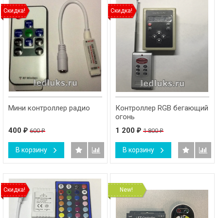
Скидка!
Скидка!
Мини контроллер радио
Контроллер RGB бегающий
огонь
400
1 200
600
1 800
₽
₽
₽
₽
В корзину
В корзину
Скидка!
New!