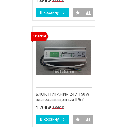
1 450
1 600
₽
₽
В корзину
Скидка!
БЛОК ПИТАНИЯ 24V 150W
влагозащищённый IP67
размер 180/67/43 мм.
1 700
1 860
₽
₽
В корзину