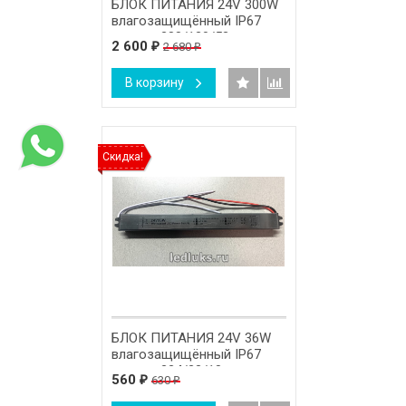
БЛОК ПИТАНИЯ 24V 300W
влагозащищённый IP67
размер 288/120/53 мм.
2 600
2 680
₽
₽
В корзину
Скидка!
БЛОК ПИТАНИЯ 24V 36W
влагозащищённый IP67
размер 224/23/18 мм.
560
630
₽
₽