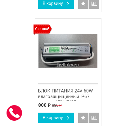
В корзину
Скидка!
БЛОК ПИТАНИЯ 24V 60W
влагозащищённый IP67
размер 150/47/35 мм.
800
880
₽
₽
В корзину