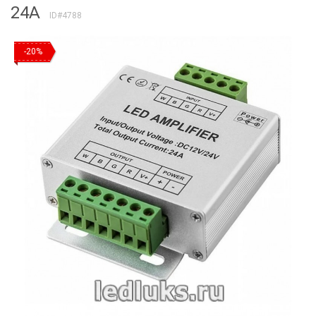
24A
ID#4788
-20%