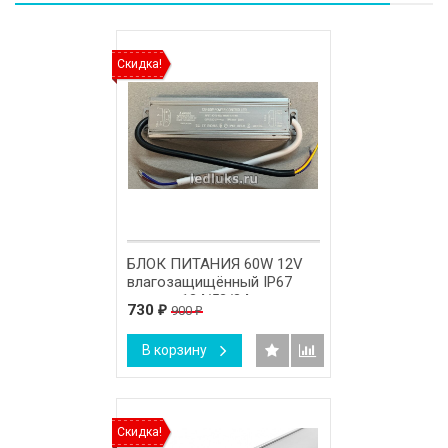
Скидка!
БЛОК ПИТАНИЯ 60W 12V
влагозащищённый IP67
размер 134/52/34 мм.
730
900
₽
₽
В корзину
Скидка!