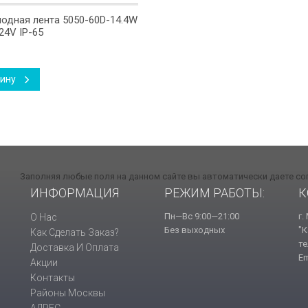
одная лента 5050-60D-14.4W
24V IP-65
зину
Заполняя любые поля на данном сайте вы автоматически даете со
ИНФОРМАЦИЯ
РЕЖИМ РАБОТЫ:
К
Пн—Вс 9:00—21:00
г.
О Нас
Без выходных
"К
Как Сделать Заказ?
те
Доставка И Оплата
Em
Акции
Контакты
Районы Москвы