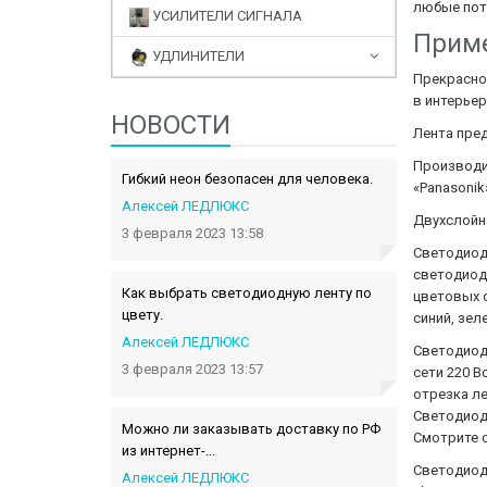
любые пот
УСИЛИТЕЛИ СИГНАЛА
Приме
УДЛИНИТЕЛИ
Прекрасно
в интерьер
НОВОСТИ
Лента пред
Производит
Гибкий неон безопасен для человека.
«Panasonik
Алексей ЛЕДЛЮКС
Двухслойна
3 февраля 2023 13:58
Светодиод
светодиодн
Как выбрать светодиодную ленту по
цветовых 
цвету.
синий, зел
Алексей ЛЕДЛЮКС
Светодиодн
3 февраля 2023 13:57
сети 220 В
отрезка ле
Светодиод
Можно ли заказывать доставку по РФ
Смотрите с
из интернет-...
Светодиодн
Алексей ЛЕДЛЮКС