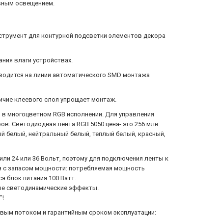
вным освещением.
струмент для контурной подсветки элементов декора
ния влаги устройствах.
зводится на линии автоматического SMD монтажа
ичие клеевого слоя упрощает монтаж.
 в многоцветном RGB исполнении. Для управления
в. Светодиодная лента RGB 5050 цена- это 256 млн
 белый, нейтральный белый, теплый белый, красный,
или 24 или 36 Вольт, поэтому для подключения ленты к
ся с запасом мощности: потребляемая мощность
я блок питания 100 Ватт.
ые светодинамические эффекты.
"!
товым потоком и гарантийным сроком эксплуатации: