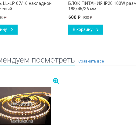
 LL-LP 07/16 накладной
БЛОК ПИТАНИЯ IP20 100W раз
иевый
188/46/36 мм
600
30
900
₽
₽
₽
зину
В корзину
мендуем посмотреть