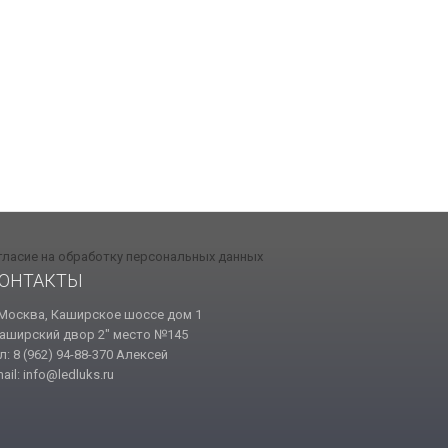
гласие на обработку персональных данных
ОНТАКТЫ
 Москва, Каширское шоссе дом 1
аширский двор 2" место №145
л: 8 (962) 94-88-370 Алексей
ail: info@ledluks.ru