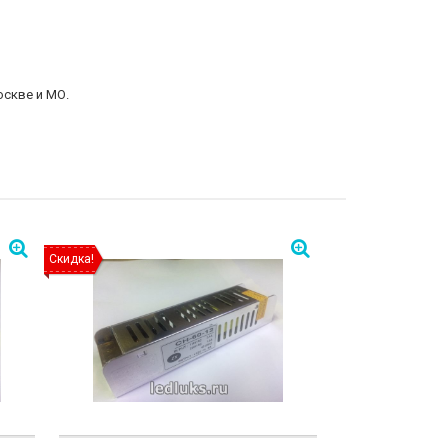
оскве и МО.
Скидка!