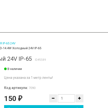
IP-65 24V
D-14.4W Холодный 24V IP-65
й 24V IP-65
ID#5589
В наличии
Цена указана за 1 метр ленты!
Код артикула:
7090
150
₽