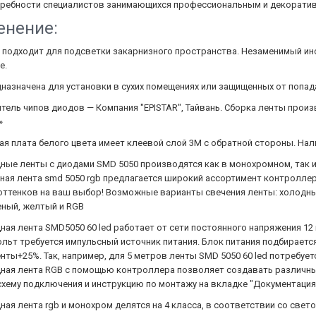
ребности специалистов занимающихся профессиональным и декорати
нение:
 подходит для подсветки закарнизного пространства. Незаменимый ин
е.
назначена для установки в сухих помещениях или защищенных от попада
ель чипов диодов — Компания "EPISTAR", Тайвань. Сборка ленты прои
»
я плата белого цвета имеет клеевой слой 3М с обратной стороны. Нал
ные ленты с диодами SMD 5050 производятся как в монохромном, так и
ая лента smd 5050 rgb предлагается широкий ассортимент контроллеро
оттенков на ваш выбор! Возможные варианты свечения ленты: холодный
еный, желтый и RGB
ая лента SMD5050 60 led работает от сети постоянного напряжения 12 
ольт требуется импульсный источник питания. Блок питания подбирает
нты+25%. Так, например, для 5 метров ленты SMD 5050 60 led потребуетс
ная лента RGB с помощью контроллера позволяет создавать различн
хему подключения и инструкцию по монтажу на вкладке "Документация
ая лента rgb и монохром делятся на 4 класса, в соответствии со све