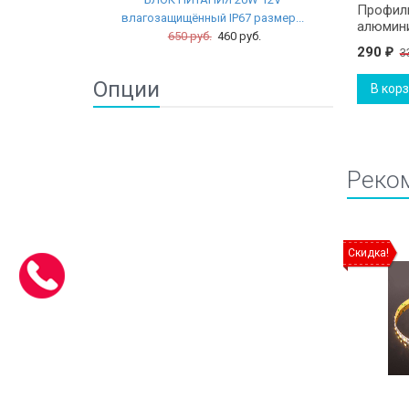
Профиль
влагозащищённый IP67 размер...
алюмин
650 руб.
460 руб.
290
3
₽
Опции
В кор
Реко
Скидка!