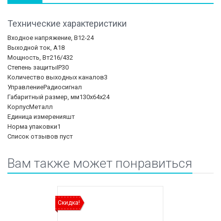
Технические характеристики
Входное напряжение, В
12-24
Выходной ток, А
18
Мощность, Вт
216/432
Степень защиты
IP30
Количество выходных каналов
3
Управление
Радиосигнал
Габаритный размер, мм
130х64х24
Корпус
Металл
Единица измерения
шт
Норма упаковки
1
Список отзывов пуст
Вам также может понравиться
Скидка!