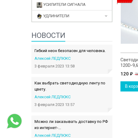
УСИЛИТЕЛИ СИГНАЛА
УДЛИНИТЕЛИ
НОВОСТИ
Гибкий неон безопасен для человека.
Алексей ЛЕДЛЮКС
иодная лента 5050-
Светодиодная лента 5050-
Светоди
.4W Синий 12V
60D-14,4W Зелёный 12V
120D-9,
3 февраля 2023 13:58
120
120
180
180
1
₽
₽
₽
₽
Как выбрать светодиодную ленту по
рзину
В корзину
В кор
цвету.
Алексей ЛЕДЛЮКС
3 февраля 2023 13:57
Можно ли заказывать доставку по РФ
из интернет-...
Алексей ЛЕДЛЮКС