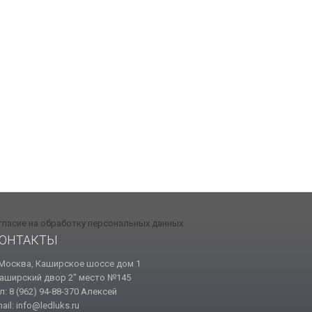
гласие на обработку персональных данных
ОНТАКТЫ
 Москва, Каширское шоссе дом 1
аширский двор 2" место №145
л: 8 (962) 94-88-370 Алексей
ail: info@ledluks.ru