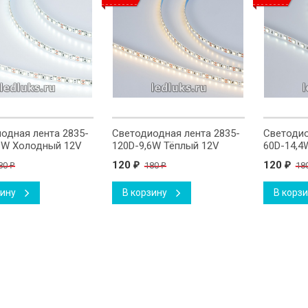
одная лента 2835-
Светодиодная лента 2835-
Светодио
6W Холодный 12V
120D-9,6W Тёплый 12V
60D-14,4
120
120
80
180
18
₽
₽
₽
₽
зину
В корзину
В корз