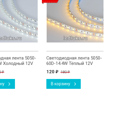
дная лента 5050-
Светодиодная лента 5050-
Светодиод
W Холодный 12V
60D-14.4W Тёплый 12V
60D-14.4W
120
120
0
180
180
₽
₽
₽
₽
ину
В корзину
В корзи