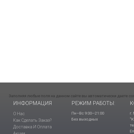
Заполняя любые поля на данном сайте вы автоматически даете со
ИНФОРМАЦИЯ
РЕЖИМ РАБОТЫ:
К
Пн—Вс 9:00—21:00
г.
О Нас
Без выходных
"К
Как Сделать Заказ?
те
Доставка И Оплата
Em
Акции