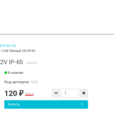
IP-65 12V
7.2W Тёплый 12V IP-65
2V IP-65
ID#5851
В наличии
Код артикула:
7078
120
₽
180
₽
Купить