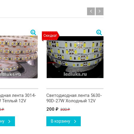
Скидка!
Скидка!
дная лента 3014-
Светодиодная лента 5630-
Светодиод
 Тёплый 12V
90D-27W Холодный 12V
90D-27W Т
200
200
0
300
300
₽
₽
₽
₽
ину
В корзину
В корзи