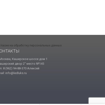
гласие на обработку персональных данных
ОНТАКТЫ
 Москва, Каширское шоссе дом 1
аширский двор 2" место №145
л: 8 (962) 94-88-370 Алексей
ail: info@ledluks.ru