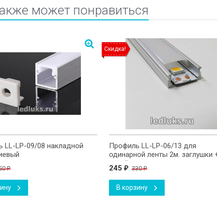
также может понравиться
Скидка!
 LL-LP-09/08 накладной
Профиль LL-LP-06/13 для
иевый
одинарной ленты 2м. заглушки 
крепёж
245
50
330
₽
₽
₽
зину
В корзину