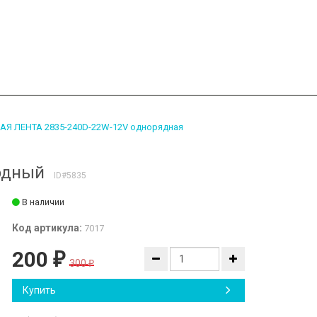
Я ЛЕНТА 2835-240D-22W-12V однорядная
одный
ID#5835
В наличии
Код артикула:
7017
200
₽
300
₽
Купить