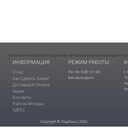
Заполняя любые поля на данном сайте вы автоматически даете со
ИНФОРМАЦИЯ
РЕЖИМ РАБОТЫ:
К
Пн—Вс 9:00—21:00
г.
О Нас
Без выходных
"К
Как Сделать Заказ?
те
Доставка И Оплата
Em
Акции
Контакты
Районы Москвы
АДРЕС
Copyright © ЛедЛюкс, 2026.