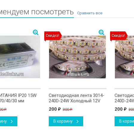
мендуем посмотреть
Скидка!
Скидка!
ИТАНИЯ IP20 15W
Светодиодная лента 3014-
Светодио
70/40/30 мм
240D-24W Холодный 12V
240D-24W
200
200
00
300
30
₽
₽
₽
₽
зину
В корзину
В корз