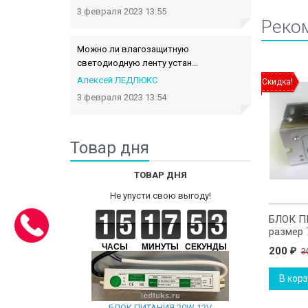
3 февраля 2023 13:55
Реко
Можно ли влагозащитную
светодиодную ленту устан...
Алексей ЛЕДЛЮКС
Скидка!
Скидка!
3 февраля 2023 13:54
Товар дня
ТОВАР ДНЯ
Не упусти свою выгоду!
иодная лента 3014-
Светодиодная лента 2835-
БЛОК П
4W Нейтральный
240D-22W-12V
размер 
Нейтральный
ЧАСЫ
МИНУТЫ
СЕКУНДЫ
225
200
330
330
3
₽
₽
₽
₽
рзину
В корзину
В кор
БЛОК ПИТАНИЯ 20W 12V