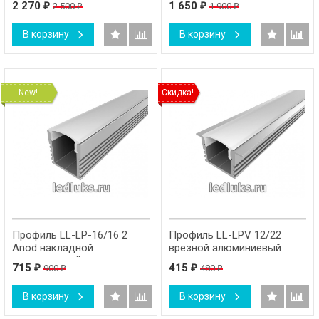
2 270
1 650
2 500
1 900
₽
₽
₽
₽
В корзину
В корзину
New!
Скидка!
Профиль LL-LP-16/16 2
Профиль LL-LPV 12/22
Anod накладной
врезной алюминиевый
алюминиевый
715
415
900
480
₽
₽
₽
₽
В корзину
В корзину